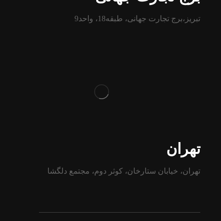
تبریز،برج تجارت جهانی، طبقه18، واحد9
تهران
تهران، خیابان ستارخان، کوثر دوم، مجتمع دلگشا