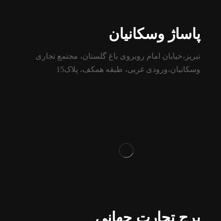
پاساژ وسکانیان
تبریز،خیابان امام روبروی باغ گلستان، مجتمع تجاری
وسکانیان،ورودی غربی، طبقه همکف، پلاک15
برج تجارت جهانی