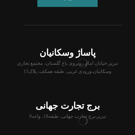
پاساژ وسکانیان
تبریز،خیابان امام روبروی باغ گلستان، مجتمع تجاری
وسکانیان،ورودی غربی، طبقه همکف، پلاک15
برج تجارت جهانی
تبریز،برج تجارت جهانی، طبقه18، واحد9